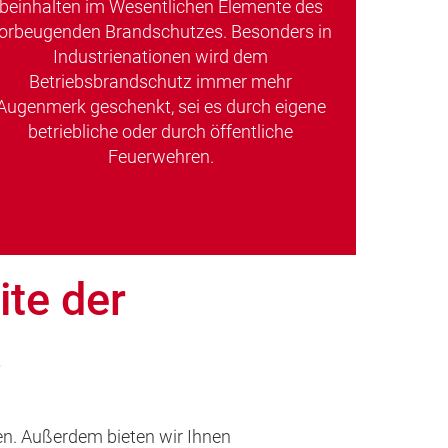
beinhalten im Wesentlichen Elemente des
orbeugenden Brandschutzes. Besonders in
Industrienationen wird dem
Betriebsbrandschutz immer mehr
Augenmerk geschenkt, sei es durch eigene
betriebliche oder durch öffentliche
Feuerwehren.
te der
!
en. Außerdem bieten wir Ihnen