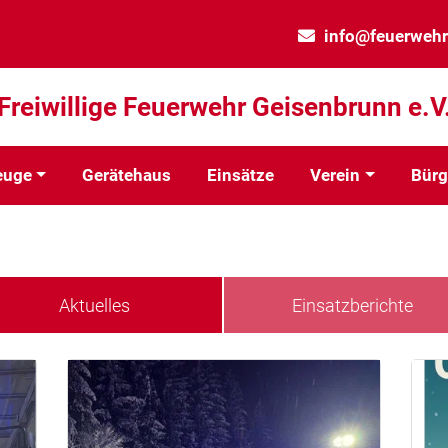
info@feuerwehr
Freiwillige Feuerwehr Geisenbrunn e.V
euge
Gerätehaus
Einsätze
Verein
Bürg
Aktuelles
Einsatzberichte