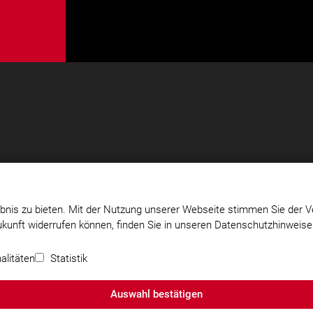
bnis zu bieten. Mit der Nutzung unserer Webseite stimmen Sie der V
Zukunft widerrufen können, finden Sie in unseren Datenschutzhinweis
unn
Impressum
|
Datenschutz
|
Cookie-Einstellungen
alitäten
Statistik
Auswahl bestätigen