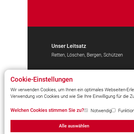
Unser Leitsatz
Retten, Löschen, Bergen, Schützen
Cookie-Einstellungen
Wir verwenden Cookies, um Ihnen ein optimales Webseiten-Erle
Verwendung von Cookies und wie Sie Ihre Einwilligung für die 
© 2026 Freiwillige Feuerwehr Geisenbr
e.V.
Welchen Cookies stimmen Sie zu?
Notwendig
Funktion
Alle auswählen