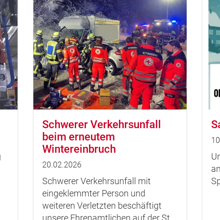
Schwerer Verkehrsunfall
S
beim erneutem
10
Wintereinbruch
g
Un
20.02.2026
am
Schwerer Verkehrsunfall mit
Sp
eingeklemmter Person und
weiteren Verletzten beschäftigt
unsere Ehrenamtlichen auf der St