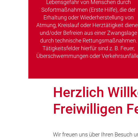
Lebensgefahr von Menschen durch
Sofortmaßnahmen (Erste Hilfe), die der
Erhaltung oder Wiederherstellung von
Atmung, Kreislauf oder Herztätigkeit dien
und/oder Befreien aus einer Zwangslage
durch technische Rettungsmaßnahmen.
Tätigkeitsfelder hierfür sind z. B. Feuer,
Überschwemmungen oder Verkehrsunfälle
Herzlich Wil
Freiwilligen 
Wir freuen uns über Ihren Besuch u