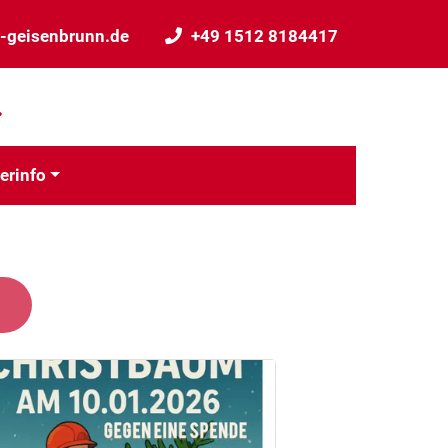
-geisenbrunn.de
+49 1512 8184417
.
erinfo